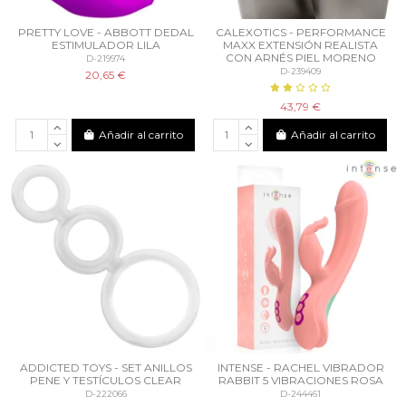
PRETTY LOVE - ABBOTT DEDAL
CALEXOTICS - PERFORMANCE
ESTIMULADOR LILA
MAXX EXTENSIÓN REALISTA
CON ARNÉS PIEL MORENO
D-219974
D-239409
20,65 €
43,79 €
Añadir al carrito
Añadir al carrito
ADDICTED TOYS - SET ANILLOS
INTENSE - RACHEL VIBRADOR
PENE Y TESTÍCULOS CLEAR
RABBIT 5 VIBRACIONES ROSA
D-222066
D-244461