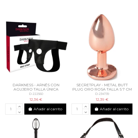
DARKNESS - ARNÉS CON
SECRETPLAY - METAL BUTT
AGUJERO TALLA ÚNICA
PLUG ORO ROSA TALLA S 7 CM
D-222560
D-234739
12,36 €
12,39 €
Añadir al carrito
Añadir al carrito