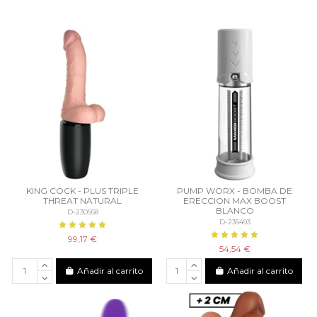
KING COCK - PLUS TRIPLE
PUMP WORX - BOMBA DE
THREAT NATURAL
ERECCION MAX BOOST
BLANCO
D-230568
D-236493
99,17 €
54,54 €
Añadir al carrito
Añadir al carrito