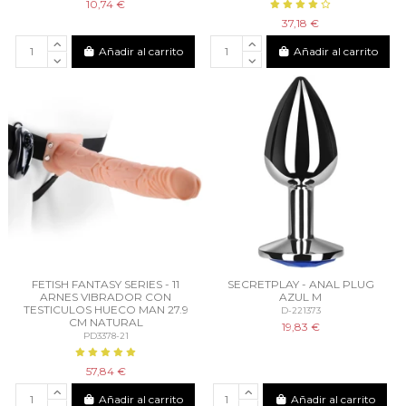
10,74 €
37,18 €
Añadir al carrito
Añadir al carrito
FETISH FANTASY SERIES - 11
SECRETPLAY - ANAL PLUG
ARNES VIBRADOR CON
AZUL M
TESTICULOS HUECO MAN 27.9
D-221373
CM NATURAL
19,83 €
PD3378-21
57,84 €
Añadir al carrito
Añadir al carrito