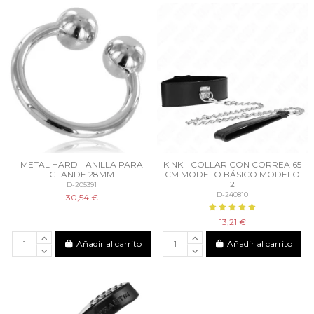
METAL HARD - ANILLA PARA
KINK - COLLAR CON CORREA 65
GLANDE 28MM
CM MODELO BÁSICO MODELO
2
D-205391
D-240810
30,54 €
13,21 €
Añadir al carrito
Añadir al carrito