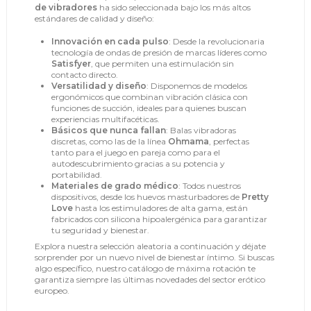
de vibradores
ha sido seleccionada bajo los más altos
estándares de calidad y diseño:
Innovación en cada pulso
: Desde la revolucionaria
tecnología de ondas de presión de marcas líderes como
Satisfyer
, que permiten una estimulación sin
contacto directo.
Versatilidad y diseño
: Disponemos de modelos
ergonómicos que combinan vibración clásica con
funciones de succión, ideales para quienes buscan
experiencias multifacéticas.
Básicos que nunca fallan
: Balas vibradoras
discretas, como las de la línea
Ohmama
, perfectas
tanto para el juego en pareja como para el
autodescubrimiento gracias a su potencia y
portabilidad.
Materiales de grado médico
: Todos nuestros
dispositivos, desde los huevos masturbadores de
Pretty
Love
hasta los estimuladores de alta gama, están
fabricados con silicona hipoalergénica para garantizar
tu seguridad y bienestar.
Explora nuestra selección aleatoria a continuación y déjate
sorprender por un nuevo nivel de bienestar íntimo. Si buscas
algo específico, nuestro catálogo de máxima rotación te
garantiza siempre las últimas novedades del sector erótico
europeo.