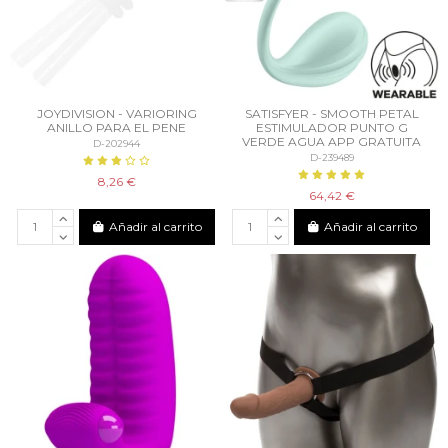
JOYDIVISION - VARIORING
SATISFYER - SMOOTH PETAL
ANILLO PARA EL PENE
ESTIMULADOR PUNTO G
VERDE AGUA APP GRATUITA
D-202944
D-239489
8,26 €
64,42 €
Añadir al carrito
Añadir al carrito