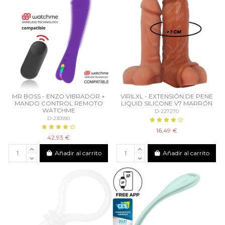
MR BOSS - ENZO VIBRADOR +
VIRILXL - EXTENSIÓN DE PENE
MANDO CONTROL REMOTO
LIQUID SILICONE V7 MARRÓN
WATCHME
D-227270
D-230990
16,49 €
42,93 €
Añadir al carrito
Añadir al carrito