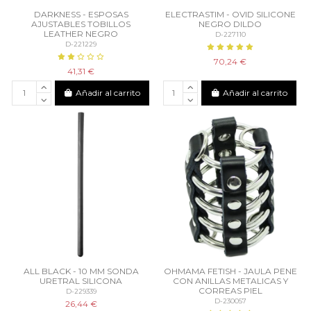
DARKNESS - ESPOSAS
ELECTRASTIM - OVID SILICONE
AJUSTABLES TOBILLOS
NEGRO DILDO
LEATHER NEGRO
D-227110
D-221229
70,24 €
41,31 €
Añadir al carrito
Añadir al carrito
ALL BLACK - 10 MM SONDA
OHMAMA FETISH - JAULA PENE
URETRAL SILICONA
CON ANILLAS METALICAS Y
CORREAS PIEL
D-229339
D-230057
26,44 €