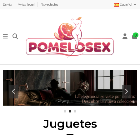
Envío
Aviso legal
Novedades
Español
0
Juguetes