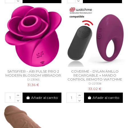
SATISFYER - AIR PULSE PRO 2
COVERME - DYLAN ANILLO
MODERN BLOSSOM VIBRADOR
RECARGABLE + MANDO
CONTROL REMOTO WATCHME
D-236965
D-221308
31,36 €
33,02 €
Añadir al carrito
Añadir al carrito