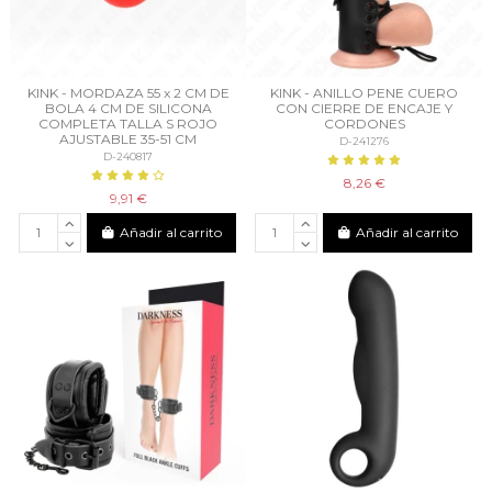
KINK - MORDAZA 55 x 2 CM DE
KINK - ANILLO PENE CUERO
BOLA 4 CM DE SILICONA
CON CIERRE DE ENCAJE Y
COMPLETA TALLA S ROJO
CORDONES
AJUSTABLE 35-51 CM
D-241276
D-240817
8,26 €
9,91 €
Añadir al carrito
Añadir al carrito