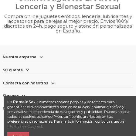
Lencería y Bienestar Sexual
Compra online juguetes eróticos, lencería, lubricantes y
accesorios para parejas al mejor precio. Envíos 100%
discretos en 24h, pago seguro y atención personalizada
en España.
Nuestra empresa
Su cuenta
Contacta con nosotros
Síganos
En
PomeloSex
, utilizamos cookies propias y de terceros para
garantizar el funcionamiento técnico de la web, analizar el tráfico y
Boletín
personalizar tu experiencia de navegación y publicidad. Puedes aceptar
todas las cookies pulsando "Aceptar", configurarlas según tus
preferencias o rechazarlas. Para más información, consulta nuestra
[Política de Cookies]
.