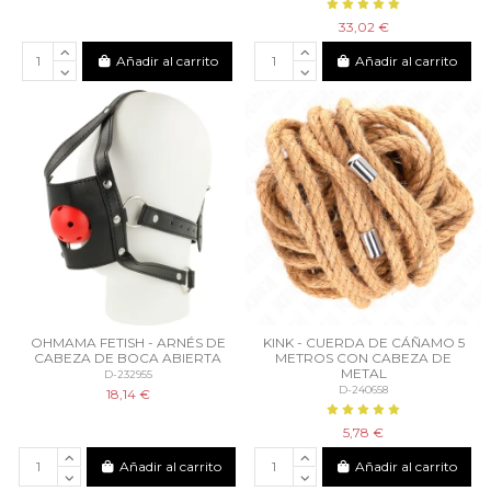
33,02 €
Añadir al carrito
Añadir al carrito
OHMAMA FETISH - ARNÉS DE
KINK - CUERDA DE CÁÑAMO 5
CABEZA DE BOCA ABIERTA
METROS CON CABEZA DE
METAL
D-232955
D-240658
18,14 €
5,78 €
Añadir al carrito
Añadir al carrito