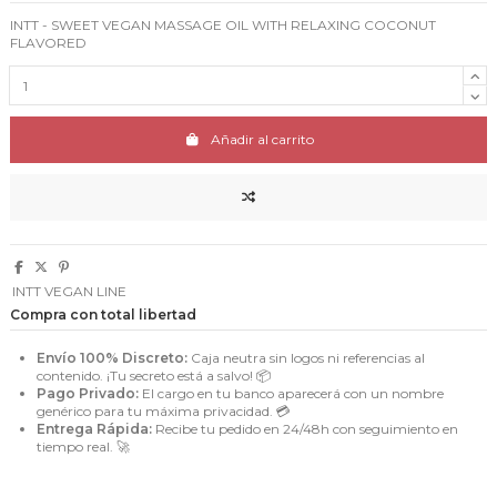
INTT - SWEET VEGAN MASSAGE OIL WITH RELAXING COCONUT
FLAVORED
Añadir al carrito
INTT VEGAN LINE
Compra con total libertad
Envío 100% Discreto:
Caja neutra sin logos ni referencias al
contenido. ¡Tu secreto está a salvo! 📦
Pago Privado:
El cargo en tu banco aparecerá con un nombre
genérico para tu máxima privacidad. 💳
Entrega Rápida:
Recibe tu pedido en 24/48h con seguimiento en
tiempo real. 🚀