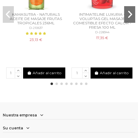
KAMASUTRA - NATURALS
INTIMATELINE LUXURIA -
ACEITE DE MASAJE FRUTAS
VOLUPTAS GEL MASAJE
TROPICALES 236ML
COMESTIBLE EFECTO CALOR -
FRESA 100 ML
D-210637
D-228344
17,35 €
23,13 €
Añadir al carrito
Añadir al carrito
Nuestra empresa
Su cuenta