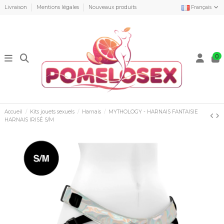
Livraison
Mentions légales
Nouveaux produits
Français
0
Accueil
Kits jouets sexuels
Harnais
MYTHOLOGY - HARNAIS FANTAISIE
HARNAIS IRISÉ S/M