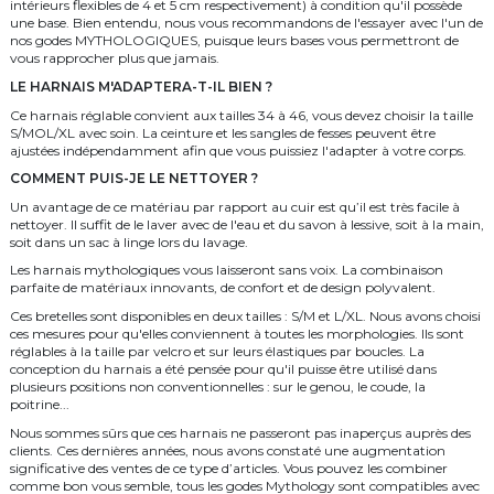
intérieurs flexibles de 4 et 5 cm respectivement) à condition qu'il possède
une base. Bien entendu, nous vous recommandons de l'essayer avec l'un de
nos godes MYTHOLOGIQUES, puisque leurs bases vous permettront de
vous rapprocher plus que jamais.
LE HARNAIS M'ADAPTERA-T-IL BIEN ?
Ce harnais réglable convient aux tailles 34 à 46, vous devez choisir la taille
S/MOL/XL avec soin. La ceinture et les sangles de fesses peuvent être
ajustées indépendamment afin que vous puissiez l'adapter à votre corps.
COMMENT PUIS-JE LE NETTOYER ?
Un avantage de ce matériau par rapport au cuir est qu’il est très facile à
nettoyer. Il suffit de le laver avec de l'eau et du savon à lessive, soit à la main,
soit dans un sac à linge lors du lavage.
Les harnais mythologiques vous laisseront sans voix. La combinaison
parfaite de matériaux innovants, de confort et de design polyvalent.
Ces bretelles sont disponibles en deux tailles : S/M et L/XL. Nous avons choisi
ces mesures pour qu'elles conviennent à toutes les morphologies. Ils sont
réglables à la taille par velcro et sur leurs élastiques par boucles. La
conception du harnais a été pensée pour qu'il puisse être utilisé dans
plusieurs positions non conventionnelles : sur le genou, le coude, la
poitrine...
Nous sommes sûrs que ces harnais ne passeront pas inaperçus auprès des
clients. Ces dernières années, nous avons constaté une augmentation
significative des ventes de ce type d’articles. Vous pouvez les combiner
comme bon vous semble, tous les godes Mythology sont compatibles avec