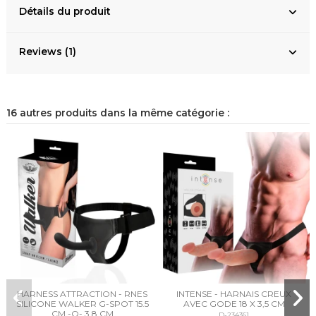
Détails du produit
Reviews (1)
16 autres produits dans la même catégorie :
HARNESS ATTRACTION - RNES
INTENSE - HARNAIS CREUX
SILICONE WALKER G-SPOT 15.5
AVEC GODE 18 X 3,5 CM
CM -O- 3.8 CM
D-234361