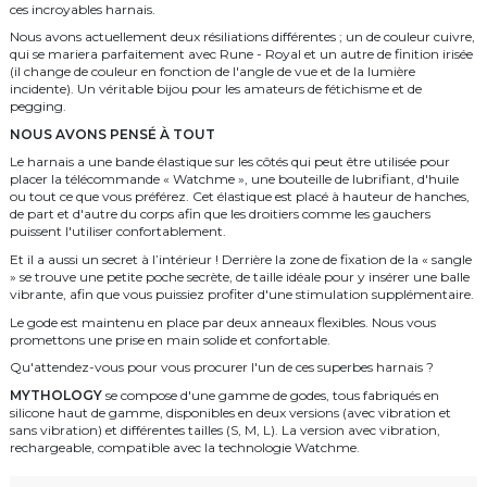
ces incroyables harnais.
Nous avons actuellement deux résiliations différentes ; un de couleur cuivre,
qui se mariera parfaitement avec Rune - Royal et un autre de finition irisée
(il change de couleur en fonction de l'angle de vue et de la lumière
incidente). Un véritable bijou pour les amateurs de fétichisme et de
pegging.
NOUS AVONS PENSÉ À TOUT
Le harnais a une bande élastique sur les côtés qui peut être utilisée pour
placer la télécommande « Watchme », une bouteille de lubrifiant, d'huile
ou tout ce que vous préférez. Cet élastique est placé à hauteur de hanches,
de part et d'autre du corps afin que les droitiers comme les gauchers
puissent l'utiliser confortablement.
Et il a aussi un secret à l’intérieur ! Derrière la zone de fixation de la « sangle
» se trouve une petite poche secrète, de taille idéale pour y insérer une balle
vibrante, afin que vous puissiez profiter d'une stimulation supplémentaire.
Le gode est maintenu en place par deux anneaux flexibles. Nous vous
promettons une prise en main solide et confortable.
Qu'attendez-vous pour vous procurer l'un de ces superbes harnais ?
MYTHOLOGY
se compose d'une gamme de godes, tous fabriqués en
silicone haut de gamme, disponibles en deux versions (avec vibration et
sans vibration) et différentes tailles (S, M, L). La version avec vibration,
rechargeable, compatible avec la technologie Watchme.