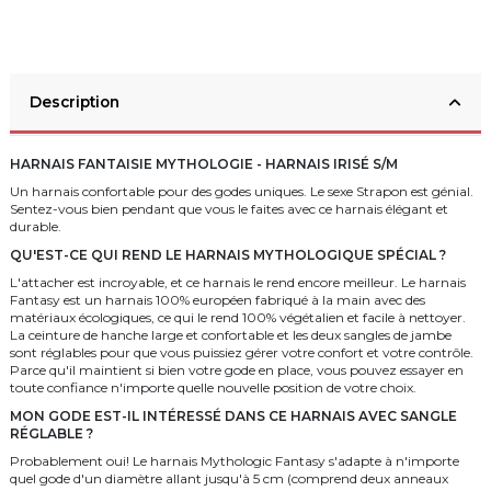
Description
HARNAIS FANTAISIE MYTHOLOGIE - HARNAIS IRISÉ S/M
Un harnais confortable pour des godes uniques. Le sexe Strapon est génial.
Sentez-vous bien pendant que vous le faites avec ce harnais élégant et
durable.
QU'EST-CE QUI REND LE HARNAIS MYTHOLOGIQUE SPÉCIAL ?
L'attacher est incroyable, et ce harnais le rend encore meilleur. Le harnais
Fantasy est un harnais 100% européen fabriqué à la main avec des
matériaux écologiques, ce qui le rend 100% végétalien et facile à nettoyer.
La ceinture de hanche large et confortable et les deux sangles de jambe
sont réglables pour que vous puissiez gérer votre confort et votre contrôle.
Parce qu'il maintient si bien votre gode en place, vous pouvez essayer en
toute confiance n'importe quelle nouvelle position de votre choix.
MON GODE EST-IL INTÉRESSÉ DANS CE HARNAIS AVEC SANGLE
RÉGLABLE ?
Probablement oui! Le harnais Mythologic Fantasy s'adapte à n'importe
quel gode d'un diamètre allant jusqu'à 5 cm (comprend deux anneaux